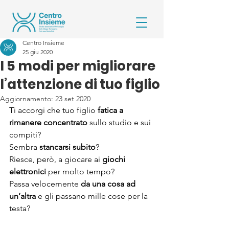
Centro Insieme
25 giu 2020
I 5 modi per migliorare
l’attenzione di tuo figlio
Aggiornamento:
23 set 2020
Ti accorgi che tuo figlio 
fatica a 
rimanere concentrato
 sullo studio e sui 
compiti? 
Sembra 
stancarsi subito
? 
Riesce, però, a giocare ai 
giochi 
elettronici
 per molto tempo? 
Passa velocemente 
da una cosa ad 
un’altra
 e gli passano mille cose per la 
testa? 